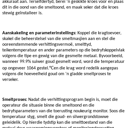
akkuraat aan. Terselfdertyd, berei 'n geskikte kroes voor en plaas
dit in die oond van die smeltoond, en maak seker dat die kroes
stewig geïnstalleer is.
Aanskakeling en parameterinstellings:
Koppel die kragtoevoer,
skakel die beheerstelsel van die smeltmasjien aan en stel die
ooreenstemmende verhittingsvermoë, smelttyd,
teikentemperatuur en ander parameters op die bedryfskoppelvlak
volgens die tipe en gewig van die gesmelte metaal. Byvoorbeeld,
wanneer 99.9% suiwer goud gesmelt word, word die temperatuur
℃
op ongeveer 1064 gestel.
en die krag word redelik aangepas
volgens die hoeveelheid goud om 'n gladde smeltproses te
verseker.
Smeltproses:
Nadat die verhittingsprogram begin is, moet die
operateur die situasie binne die smeltoond en die
bedryfsparameters van die toerusting noukeurig monitor. Soos die
temperatuur styg, smelt die goud- en silwergrondstowwe
geleidelik. Op hierdie tydstip kan die smelttoestand van die