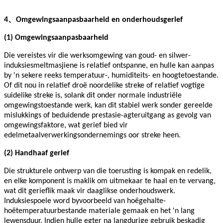
、
4
Omgewingsaanpasbaarheid en onderhoudsgerief
(1) Omgewingsaanpasbaarheid
Die vereistes vir die werksomgewing van goud- en silwer-
induksiesmeltmasjiene is relatief ontspanne, en hulle kan aanpas
by 'n sekere reeks temperatuur-, humiditeits- en hoogtetoestande.
Of dit nou in relatief droë noordelike streke of relatief vogtige
suidelike streke is, solank dit onder normale industriële
omgewingstoestande werk, kan dit stabiel werk sonder gereelde
mislukkings of beduidende prestasie-agteruitgang as gevolg van
omgewingsfaktore, wat gerief bied vir
edelmetaalverwerkingsondernemings oor streke heen.
(2) Handhaaf gerief
Die strukturele ontwerp van die toerusting is kompak en redelik,
en elke komponent is maklik om uitmekaar te haal en te vervang,
wat dit gerieflik maak vir daaglikse onderhoudswerk.
Induksiespoele word byvoorbeeld van hoëgehalte-
hoëtemperatuurbestande materiale gemaak en het 'n lang
lewensduur. Indien hulle egter na langdurige gebruik beskadig