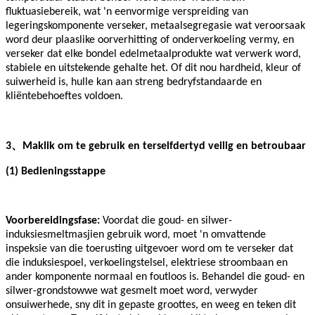
fluktuasiebereik, wat 'n eenvormige verspreiding van
legeringskomponente verseker, metaalsegregasie wat veroorsaak
word deur plaaslike oorverhitting of onderverkoeling vermy, en
verseker dat elke bondel edelmetaalprodukte wat verwerk word,
stabiele en uitstekende gehalte het. Of dit nou hardheid, kleur of
suiwerheid is, hulle kan aan streng bedryfstandaarde en
kliëntebehoeftes voldoen.
、
3
Maklik om te gebruik en terselfdertyd veilig en betroubaar
(1) Bedieningsstappe
Voorbereidingsfase:
Voordat die goud- en silwer-
induksiesmeltmasjien gebruik word, moet 'n omvattende
inspeksie van die toerusting uitgevoer word om te verseker dat
die induksiespoel, verkoelingstelsel, elektriese stroombaan en
ander komponente normaal en foutloos is. Behandel die goud- en
silwer-grondstowwe wat gesmelt moet word, verwyder
onsuiwerhede, sny dit in gepaste groottes, en weeg en teken dit