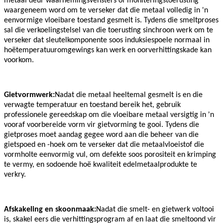
metaal deur waarnemingsvensters of moniteringstoerusting
waargeneem word om te verseker dat die metaal volledig in 'n
eenvormige vloeibare toestand gesmelt is. Tydens die smeltproses
sal die verkoelingstelsel van die toerusting sinchroon werk om te
verseker dat sleutelkomponente soos induksiespoele normaal in
hoëtemperatuuromgewings kan werk en oorverhittingskade kan
voorkom.
Gietvormwerk:
Nadat die metaal heeltemal gesmelt is en die
verwagte temperatuur en toestand bereik het, gebruik
professionele gereedskap om die vloeibare metaal versigtig in 'n
vooraf voorbereide vorm vir gietvorming te gooi. Tydens die
gietproses moet aandag gegee word aan die beheer van die
gietspoed en -hoek om te verseker dat die metaalvloeistof die
vormholte eenvormig vul, om defekte soos porositeit en krimping
te vermy, en sodoende hoë kwaliteit edelmetaalprodukte te
verkry.
Afskakeling en skoonmaak:
Nadat die smelt- en gietwerk voltooi
is, skakel eers die verhittingsprogram af en laat die smeltoond vir