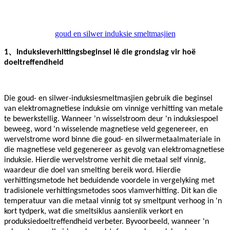
goud en silwer induksie smeltmasjien
、
1
Induksieverhittingsbeginsel lê die grondslag vir hoë
doeltreffendheid
Die goud- en silwer-induksiesmeltmasjien gebruik die beginsel
van elektromagnetiese induksie om vinnige verhitting van metale
te bewerkstellig. Wanneer 'n wisselstroom deur 'n induksiespoel
beweeg, word 'n wisselende magnetiese veld gegenereer, en
wervelstrome word binne die goud- en silwermetaalmateriale in
die magnetiese veld gegenereer as gevolg van elektromagnetiese
induksie. Hierdie wervelstrome verhit die metaal self vinnig,
waardeur die doel van smelting bereik word. Hierdie
verhittingsmetode het beduidende voordele in vergelyking met
tradisionele verhittingsmetodes soos vlamverhitting. Dit kan die
temperatuur van die metaal vinnig tot sy smeltpunt verhoog in 'n
kort tydperk, wat die smeltsiklus aansienlik verkort en
produksiedoeltreffendheid verbeter. Byvoorbeeld, wanneer 'n