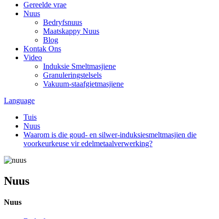
Gereelde vrae
Nuus
Bedryfsnuus
Maatskappy Nuus
Blog
Kontak Ons
Video
Induksie Smeltmasjiene
Granuleringstelsels
Vakuum-staafgietmasjiene
Language
Tuis
Nuus
Waarom is die goud- en silwer-induksiesmeltmasjien die
voorkeurkeuse vir edelmetaalverwerking?
Nuus
Nuus