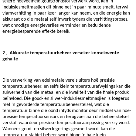
sekere hoeveelheid goudgrondstof verwerk word, kan 'n
induksiesmeltmasjien dit binne net 'n paar minute smelt, terwyl
vlamverhitting 'n paar keer langer kan neem, en die energie kan
akkuraat op die metaal self inwerk tydens die verhittingsproses,
wat onnodige energieverlies verminder en beduidende
energiebesparende effekte bereik.
、
2
Akkurate temperatuurbeheer verseker konsekwente
gehalte
Die verwerking van edelmetale vereis uiters hoë presisie
temperatuurbeheer, en selfs klein temperatuurafwykings kan die
suiwerheid van die metaal en die kwaliteit van die finale produk
beïnvloed. Die goud- en silwer-induksiesmeltmasjien is toegerus
met 'n gevorderde temperatuurbeheerstelsel, wat die
temperatuur binne die oond intyds monitor deur middel van hoë-
presisie temperatuursensors en terugvoer aan die beheerstelsel
verskaf, waardeur presiese temperatuuraanpassing verkry word.
Wanneer goud- en silwerlegerings gesmelt word, kan die
temperatuur stabiel beheer word binne 'n baie klein