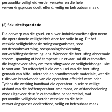
persoonlike veiligheid verder verseker en die hele
verwerkingsproses doeltreffend, veilig en betroubaar maak.
(
3
) Sekuriteitsprestasie
Die ontwerp van die goud- en silwer-induksiesmeltmasjien neem
die operasionele veiligheidsfaktore ten volle in ag. Dit het
verskeie veiligheidsbeskermingsmeganismes, soos
oorstroombeskerming, oorspanningsbeskerming,
oorverhittingsbeskerming, ens. Wanneer die toerusting abnormale
stroom, spanning of hoë temperatuur ervaar, sal dit outomaties
die kragtoevoer afsny om toerustingskade en veiligheidsongelukke
te voorkom. Terselfdertyd is die omhulsel van die toerusting
gemaak van hitte-isolerende en brandbestande materiale, wat die
risiko van brandwonde van die operateur effektief verminder.
Tydens die werking handhaaf die operateur 'n sekere veilige
afstand van die hoëtemperatuur-smeltarea, en afstandbediening
word uitgevoer deur 'n outomatiese beheerstelsel, wat
persoonlike veiligheid verder verseker en die hele
verwerkingsproses doeltreffend, veilig en betroubaar maak.