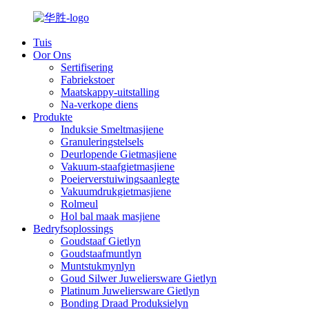
Tuis
Oor Ons
Sertifisering
Fabriekstoer
Maatskappy-uitstalling
Na-verkope diens
Produkte
Induksie Smeltmasjiene
Granuleringstelsels
Deurlopende Gietmasjiene
Vakuum-staafgietmasjiene
Poeierverstuiwingsaanlegte
Vakuumdrukgietmasjiene
Rolmeul
Hol bal maak masjiene
Bedryfsoplossings
Goudstaaf Gietlyn
Goudstaafmuntlyn
Muntstukmynlyn
Goud Silwer Juweliersware Gietlyn
Platinum Juweliersware Gietlyn
Bonding Draad Produksielyn