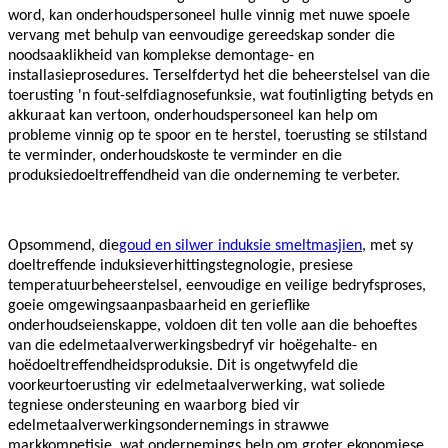
word, kan onderhoudspersoneel hulle vinnig met nuwe spoele
vervang met behulp van eenvoudige gereedskap sonder die
noodsaaklikheid van komplekse demontage- en
installasieprosedures. Terselfdertyd het die beheerstelsel van die
toerusting 'n fout-selfdiagnosefunksie, wat foutinligting betyds en
akkuraat kan vertoon, onderhoudspersoneel kan help om
probleme vinnig op te spoor en te herstel, toerusting se stilstand
te verminder, onderhoudskoste te verminder en die
produksiedoeltreffendheid van die onderneming te verbeter.
Opsommend, die
goud en silwer induksie smeltmasjien
, met sy
doeltreffende induksieverhittingstegnologie, presiese
temperatuurbeheerstelsel, eenvoudige en veilige bedryfsproses,
goeie omgewingsaanpasbaarheid en gerieflike
onderhoudseienskappe, voldoen dit ten volle aan die behoeftes
van die edelmetaalverwerkingsbedryf vir hoëgehalte- en
hoëdoeltreffendheidsproduksie. Dit is ongetwyfeld die
voorkeurtoerusting vir edelmetaalverwerking, wat soliede
tegniese ondersteuning en waarborg bied vir
edelmetaalverwerkingsondernemings in strawwe
markkompetisie, wat ondernemings help om groter ekonomiese