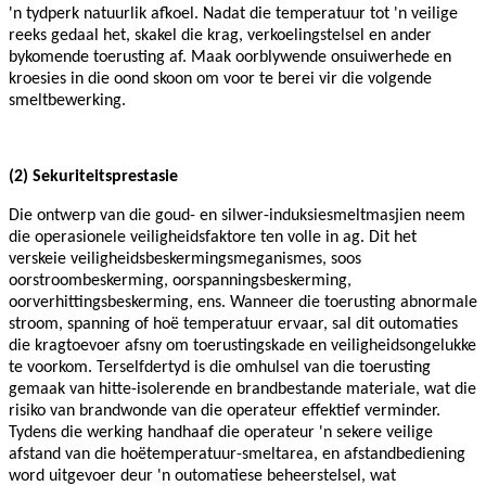
'n tydperk natuurlik afkoel. Nadat die temperatuur tot 'n veilige
reeks gedaal het, skakel die krag, verkoelingstelsel en ander
bykomende toerusting af. Maak oorblywende onsuiwerhede en
kroesies in die oond skoon om voor te berei vir die volgende
smeltbewerking.
(2) Sekuriteitsprestasie
Die ontwerp van die goud- en silwer-induksiesmeltmasjien neem
die operasionele veiligheidsfaktore ten volle in ag. Dit het
verskeie veiligheidsbeskermingsmeganismes, soos
oorstroombeskerming, oorspanningsbeskerming,
oorverhittingsbeskerming, ens. Wanneer die toerusting abnormale
stroom, spanning of hoë temperatuur ervaar, sal dit outomaties
die kragtoevoer afsny om toerustingskade en veiligheidsongelukke
te voorkom. Terselfdertyd is die omhulsel van die toerusting
gemaak van hitte-isolerende en brandbestande materiale, wat die
risiko van brandwonde van die operateur effektief verminder.
Tydens die werking handhaaf die operateur 'n sekere veilige
afstand van die hoëtemperatuur-smeltarea, en afstandbediening
word uitgevoer deur 'n outomatiese beheerstelsel, wat