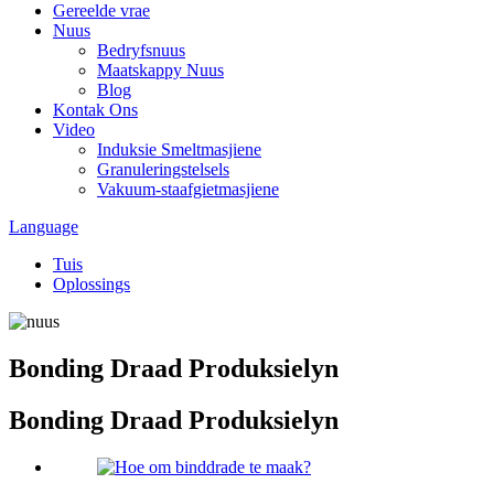
Gereelde vrae
Nuus
Bedryfsnuus
Maatskappy Nuus
Blog
Kontak Ons
Video
Induksie Smeltmasjiene
Granuleringstelsels
Vakuum-staafgietmasjiene
Language
Tuis
Oplossings
Bonding Draad Produksielyn
Bonding Draad Produksielyn