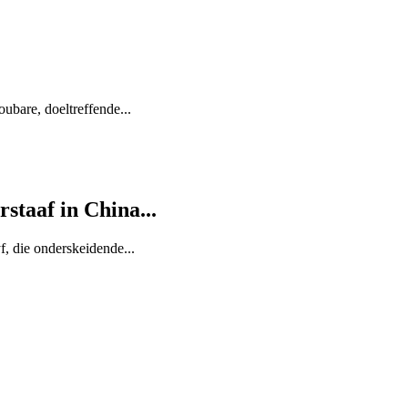
oubare, doeltreffende...
staaf in China...
, die onderskeidende...