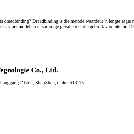
ing? Draadbinding is die metode waardeur 'n lengte sagte metaal
er, vloeimiddel en in sommige gevalle met die gebruik van hitte bo 150
gnologie Co., Ltd.
 Longgang Distrik, ShenZhen, China 518115