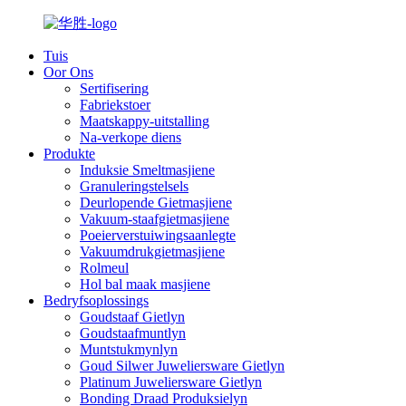
Tuis
Oor Ons
Sertifisering
Fabriekstoer
Maatskappy-uitstalling
Na-verkope diens
Produkte
Induksie Smeltmasjiene
Granuleringstelsels
Deurlopende Gietmasjiene
Vakuum-staafgietmasjiene
Poeierverstuiwingsaanlegte
Vakuumdrukgietmasjiene
Rolmeul
Hol bal maak masjiene
Bedryfsoplossings
Goudstaaf Gietlyn
Goudstaafmuntlyn
Muntstukmynlyn
Goud Silwer Juweliersware Gietlyn
Platinum Juweliersware Gietlyn
Bonding Draad Produksielyn