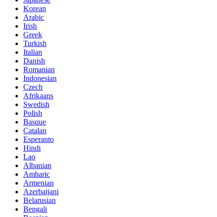
Korean
Arabic
Irish
Greek
Turkish
Italian
Danish
Romanian
Indonesian
Czech
Afrikaans
Swedish
Polish
Basque
Catalan
Esperanto
Hindi
Lao
Albanian
Amharic
Armenian
Azerbaijani
Belarusian
Bengali