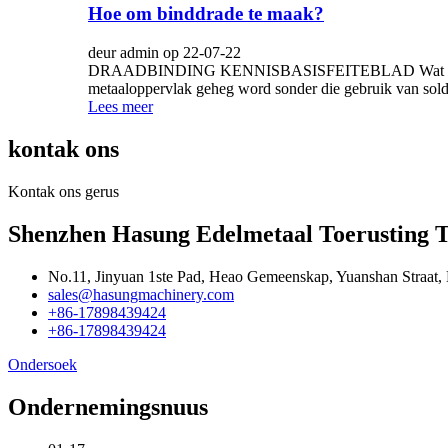
Hoe om binddrade te maak?
deur admin op 22-07-22
DRAADBINDING KENNISBASISFEITEBLAD Wat is draadbind
metaaloppervlak geheg word sonder die gebruik van solde
Lees meer
kontak ons
Kontak ons ​​gerus
Shenzhen Hasung Edelmetaal Toerusting Te
No.11, Jinyuan 1ste Pad, Heao Gemeenskap, Yuanshan Straat,
sales@hasungmachinery.com
+86-17898439424
+86-17898439424
Ondersoek
Ondernemingsnuus