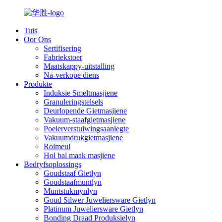
Tuis
Oor Ons
Sertifisering
Fabriekstoer
Maatskappy-uitstalling
Na-verkope diens
Produkte
Induksie Smeltmasjiene
Granuleringstelsels
Deurlopende Gietmasjiene
Vakuum-staafgietmasjiene
Poeierverstuiwingsaanlegte
Vakuumdrukgietmasjiene
Rolmeul
Hol bal maak masjiene
Bedryfsoplossings
Goudstaaf Gietlyn
Goudstaafmuntlyn
Muntstukmynlyn
Goud Silwer Juweliersware Gietlyn
Platinum Juweliersware Gietlyn
Bonding Draad Produksielyn