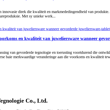
en innovasie direk die kwaliteit en markmededingendheid van produkte
wareproduksie. Met sy unieke werk...
voorkoms en kwaliteit van juweliersware wanneer gevo
assing van gevorderde tegnologie en toerusting voortdurend die ontwik
erse baie merkwaardige veranderinge aan die voorkoms en kwaliteit tew
gnologie Co., Ltd.