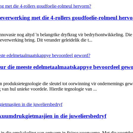
everwerking met die 4-rollers goudfoelie-rolmeul herv
nnovasie nog altyd 'n belangrike dryfkrag vir bedryfsontwikkeling. Die
everwerking bring. Dit verander geleidelik die t...
eur die meeste edelmetaalmaatskappye bevoordeel gew
n produksietegnologie die sleutel tot oorwinning vir ondernemings gew
an hul unieke voordele. Hierdie tegnologie van ...
akuumdrukgietmasjien in die juweliersbedryf
tap in die omskakeling van ontwerp in fisiese voorwerpe. Met die voortd