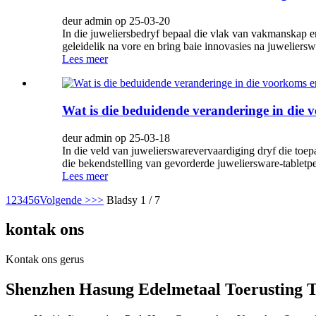
deur admin op 25-03-20
In die juweliersbedryf bepaal die vlak van vakmanskap 
geleidelik na vore en bring baie innovasies na juweliers
Lees meer
Wat is die beduidende veranderinge in die 
deur admin op 25-03-18
In die veld van juwelierswarevervaardiging dryf die toep
die bekendstelling van gevorderde juweliersware-tabletp
Lees meer
1
2
3
4
5
6
Volgende >
>>
Bladsy 1 / 7
kontak ons
Kontak ons ​​gerus
Shenzhen Hasung Edelmetaal Toerusting Te