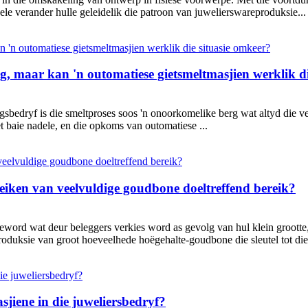
 verander hulle geleidelik die patroon van juwelierswareproduksie...
g, maar kan 'n outomatiese gietsmeltmasjien werklik di
gsbedryf is die smeltproses soos 'n onoorkomelike berg wat altyd die v
 baie nadele, en die opkoms van outomatiese ...
eiken van veelvuldige goudbone doeltreffend bereik?
eword wat deur beleggers verkies word as gevolg van hul klein groott
roduksie van groot hoeveelhede hoëgehalte-goudbone die sleutel tot die 
jiene in die juweliersbedryf?