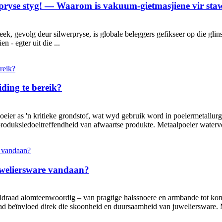
rpryse styg! — Waarom is vakuum-gietmasjiene vir sta
ek, gevolg deur silwerpryse, is globale beleggers gefikseer op die glin
n - egter uit die ...
ding te bereik?
poeier as 'n kritieke grondstof, wat wyd gebruik word in poeiermetallu
produksiedoeltreffendheid van afwaartse produkte. Metaalpoeier waterve
weliersware vandaan?
aldraad alomteenwoordig – van pragtige halssnoere en armbande tot kom
ad beïnvloed direk die skoonheid en duursaamheid van juweliersware. 