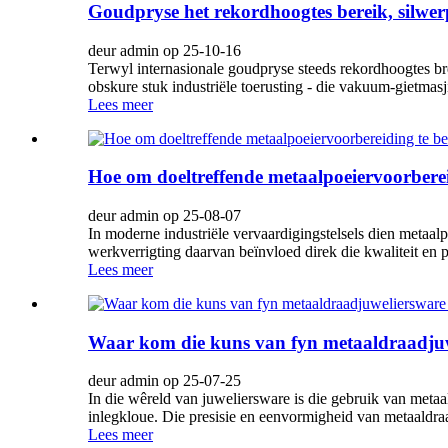
Goudpryse het rekordhoogtes bereik, silwe
deur admin op 25-10-16
Terwyl internasionale goudpryse steeds rekordhoogtes bre
obskure stuk industriële toerusting - die vakuum-gietmasjie
Lees meer
Hoe om doeltreffende metaalpoeiervoorberei
deur admin op 25-08-07
In moderne industriële vervaardigingstelsels dien metaal
werkverrigting daarvan beïnvloed direk die kwaliteit en 
Lees meer
Waar kom die kuns van fyn metaaldraadju
deur admin op 25-07-25
In die wêreld van juweliersware is die gebruik van meta
inlegkloue. Die presisie en eenvormigheid van metaaldra
Lees meer