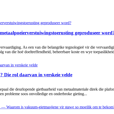
r metaalpoeierverstuiwingstoerusting geproduseer word
vervaardiging. As een van die belangrike tegnologieë vir die vervaardig
g van die hoë doeltreffendheid, beheerbare koste en wye toepaslikheid
 Die rol daarvan in verskeie velde
, bepaal die deurlopende gietbaarheid van metaalmateriale direk die plaf
en probleme soos onvolledige en onderbroke gieting...