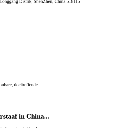
 Longgang Distrik, ShenZhen, China 518115
oubare, doeltreffende...
staaf in China...