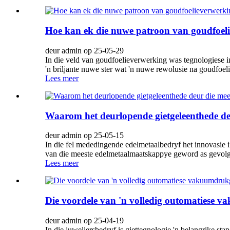
Hoe kan ek die nuwe patroon van goudfoeli
deur admin op 25-05-29
In die veld van goudfoelieverwerking was tegnologiese i
'n briljante nuwe ster wat 'n nuwe rewolusie na goudfoeli
Lees meer
Waarom het deurlopende gietgeleenthede d
deur admin op 25-05-15
In die fel mededingende edelmetaalbedryf het innovasie i
van die meeste edelmetaalmaatskappye geword as gevolg v
Lees meer
Die voordele van 'n volledig outomatiese v
deur admin op 25-04-19
In die juweliersbedryf is giettegnologie 'n belangrike s