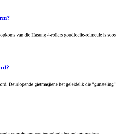
orm?
 opkoms van die Hasung 4-rollers goudfoelie-rolmeule is soos
ord?
ord. Deurlopende gietmasjiene het geleidelik die "gunsteling"
urende vooruitgang van tegnologie het volautomatiese