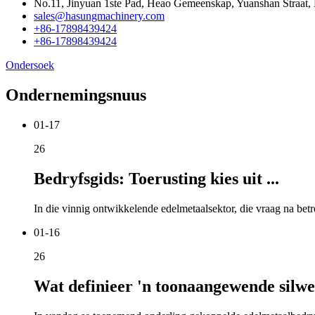
No.11, Jinyuan 1ste Pad, Heao Gemeenskap, Yuanshan Straat,
sales@hasungmachinery.com
+86-17898439424
+86-17898439424
Ondersoek
Ondernemingsnuus
01-17
26
Bedryfsgids: Toerusting kies uit ...
In die vinnig ontwikkelende edelmetaalsektor, die vraag na betr
01-16
26
Wat definieer 'n toonaangewende silwer