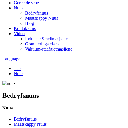
Gereelde vrae
Nuus
Bedryfsnuus
Maatskappy Nuus
Blog
Kontak Ons
Video
Induksie Smeltmasjiene
Granuleringstelsels
Vakuum-staafgietmasjiene
Language
Tuis
Nuus
Bedryfsnuus
Nuus
Bedryfsnuus
Maatskappy Nuus