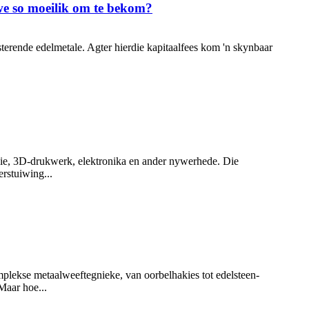
we so moeilik om te bekom?
sterende edelmetale. Agter hierdie kapitaalfees kom 'n skynbaar
rgie, 3D-drukwerk, elektronika en ander nywerhede. Die
rstuiwing...
plekse metaalweeftegnieke, van oorbelhakies tot edelsteen-
Maar hoe...